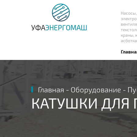
Насосы,
электро
вентиля
УФА
ЭНЕРГОМАШ
текстол
краны, 
асботка
Главна
Главная
-
Оборудование
-
Пу
КАТУШКИ ДЛЯ 