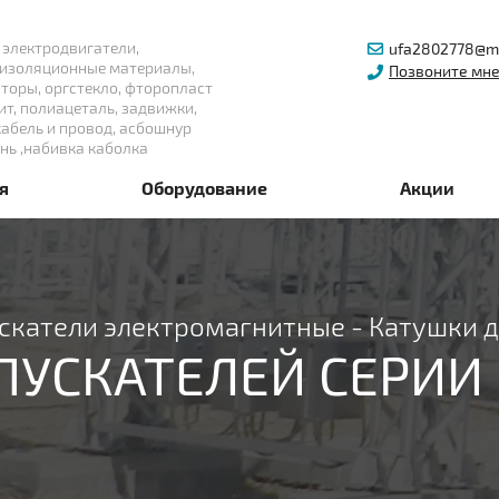
 электродвигатели,
ufa2802778@ma
изоляционные материалы,
Позвоните мн
торы, оргстекло, фторопласт
ит, полиацеталь, задвижки,
кабель и провод, асбошнур
нь ,набивка каболка
я
Оборудование
Акции
скатели электромагнитные
-
Катушки д
ПУСКАТЕЛЕЙ СЕРИИ