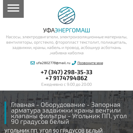
УФА
ЭНЕРГОМАШ
Насосы, электродвигатели, электроизоляционные материалы,
вентиляторы, оргстекло, фторопласт текстолит, полиацеталь,
задвижки, краны, кабель и провод, асбошнур асботкань
,набивка каболка
ufa2802778@mail.ru
Позвоните мне
+7 (347) 298-35-33
+7 9174794862
Ежедневно с 9:00 до 20:00
Главная
-
Оборудование
-
Запорная
арматура задвижки краны вентили
клапаны фильтры
-
Угольник ПП, угол
90 градусов белый
УГОЛЬНИК ПП, УГОЛ 90 ГРАДУСОВ БЕЛЫЙ