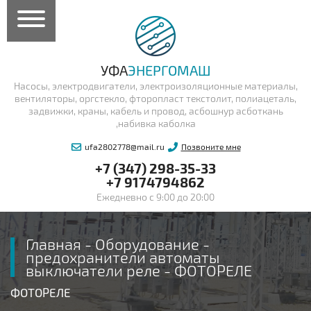
УФА
ЭНЕРГОМАШ
Насосы, электродвигатели, электроизоляционные материалы,
вентиляторы, оргстекло, фторопласт текстолит, полиацеталь,
задвижки, краны, кабель и провод, асбошнур асботкань
,набивка каболка
ufa2802778@mail.ru
Позвоните мне
+7 (347) 298-35-33
+7 9174794862
Ежедневно с 9:00 до 20:00
Главная
-
Оборудование
-
предохранители автоматы
выключатели реле
-
ФОТОРЕЛЕ
ФОТОРЕЛЕ