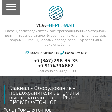
УФА
ЭНЕРГОМАШ
Насосы, электродвигатели, электроизоляционные материалы,
вентиляторы, оргстекло, фторопласт текстолит, полиацеталь,
задвижки, краны, кабель и провод, асбошнур асботкань
,набивка каболка
ufa2802778@mail.ru
Позвоните мне
+7 (347) 298-35-33
+7 9174794862
Ежедневно с 9:00 до 20:00
Главная
-
Оборудование
-
предохранители автоматы
выключатели реле
-
РЕЛЕ
ПРОМЕЖУТОЧНОЕ
РЕЛЕ ПРОМЕЖУТОЧНОЕ