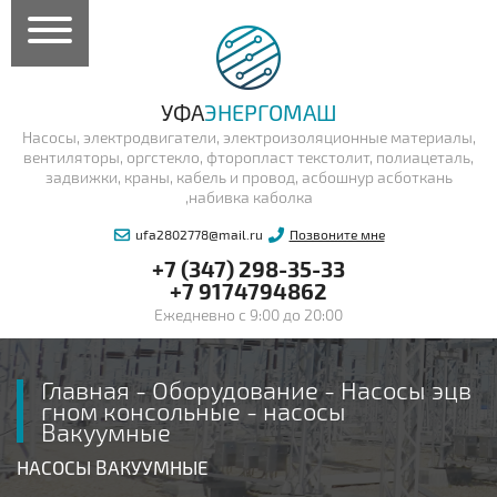
УФА
ЭНЕРГОМАШ
Насосы, электродвигатели, электроизоляционные материалы,
вентиляторы, оргстекло, фторопласт текстолит, полиацеталь,
задвижки, краны, кабель и провод, асбошнур асботкань
,набивка каболка
ufa2802778@mail.ru
Позвоните мне
+7 (347) 298-35-33
+7 9174794862
Ежедневно с 9:00 до 20:00
Главная
-
Оборудование
-
Насосы эцв
гном консольные
-
насосы
Вакуумные
НАСОСЫ ВАКУУМНЫЕ