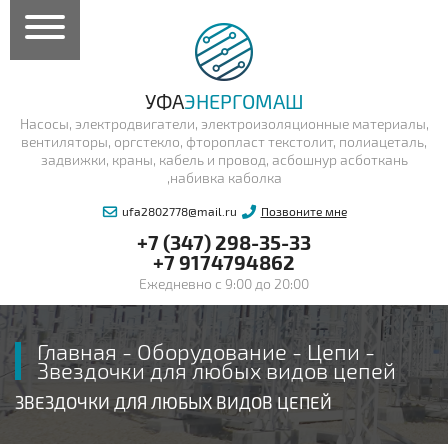
УФА
ЭНЕРГОМАШ
Насосы, электродвигатели, электроизоляционные материалы,
вентиляторы, оргстекло, фторопласт текстолит, полиацеталь,
задвижки, краны, кабель и провод, асбошнур асботкань
,набивка каболка
ufa2802778@mail.ru
Позвоните мне
+7 (347) 298-35-33
+7 9174794862
Ежедневно с 9:00 до 20:00
Главная
-
Оборудование
-
Цепи
-
Звездочки для любых видов цепей
ЗВЕЗДОЧКИ ДЛЯ ЛЮБЫХ ВИДОВ ЦЕПЕЙ