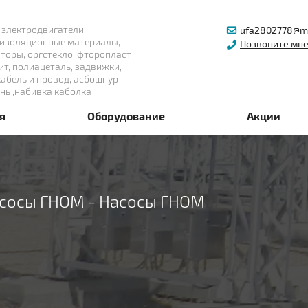
 электродвигатели,
ufa2802778@ma
изоляционные материалы,
Позвоните мн
торы, оргстекло, фторопласт
ит, полиацеталь, задвижки,
кабель и провод, асбошнур
нь ,набивка каболка
я
Оборудование
Акции
сосы ГНОМ
-
Насосы ГНОМ