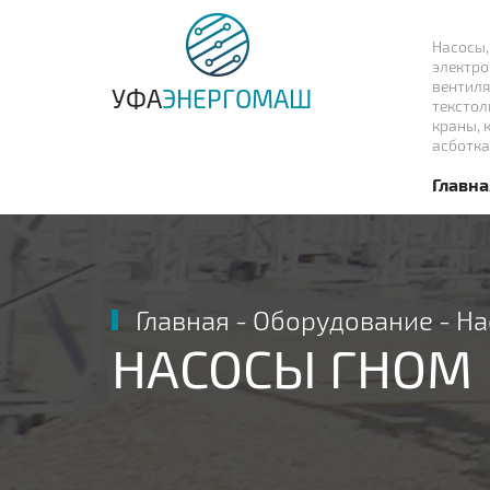
Насосы,
электро
вентиля
УФА
ЭНЕРГОМАШ
текстол
краны, 
асботка
Главна
Главная
-
Оборудование
-
На
НАСОСЫ ГНОМ