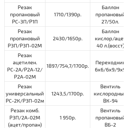
Резак
Баллон
пропановый
1710/1390р.
пропановый
РС-3П/Р1П
27/50л.
Резак
Баллон
пропановый
2430/1650р.
кислор/ацет
Р3П/Р3П-02М
40 л.(восст)
Резак
ацетилен.
Переходник
1897/754,7/1700р.
РС-2А/Р2А-12/
6х6/6х9/9х9
Р2А-02М
Резак
Вентиль
универсальный
1243,5/1700р.
кислородный
РС-2К/Р3П-02м
ВК-94
Резак комб.
Вентиль
Р3П/2А-02М
1 950р.
пропановый
(ацет/пропан)
ВБ-2