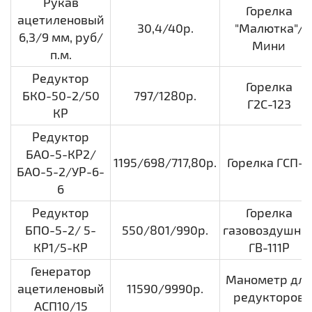
Рукав
Горелка
ацетиленовый
30,4/40р.
"Малютка"/
6,3/9 мм, руб/
Мини
п.м.
Редуктор
Горелка
БКО-50-2/50
797/1280р.
Г2С-123
КР
Редуктор
БАО-5-КР2/
1195/698/717,80р.
Горелка ГСП-3
БАО-5-2/УР-6-
6
Редуктор
Горелка
БПО-5-2/ 5-
550/801/990р.
газовоздушна
КР1/5-КР
ГВ-111Р
Генератор
Манометр для
ацетиленовый
11590/9990р.
редукторов
АСП10/15