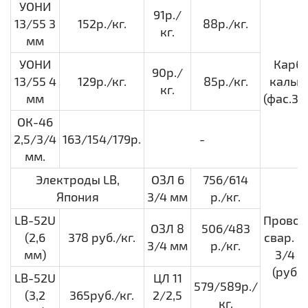
УОНИ
91р./
13/55 3
152р./кг.
88р./кг.
кг.
мм
УОНИ
Карб
90р./
13/55 4
129р./кг.
85р./кг.
кальц
кг.
мм
(фас.30 
ОК-46
2,5/3/4
163/154/179р.
-
мм.
Электроды LB,
ОЗЛ 6
756/614
Япония
3/4 мм
р./кг.
LB-52U
Провол
ОЗЛ 8
506/483
(2,6
378 руб./кг.
свар. С
3/4 мм
р./кг.
мм)
3/4 
(руб/к
LB-52U
ЦЛ 11
579/589р./
(3,2
365руб./кг.
2/2,5
кг.