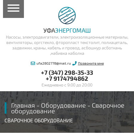
УФА
ЭНЕРГОМАШ
Насосы, электродвигатели, электроизоляционные материалы,
вентиляторы, оргстекло, фторопласт текстолит, полиацеталь,
задвижки, краны, кабель и провод, асбошнур асботкань
,набивка каболка
ufa2802778@mail.ru
Позвоните мне
+7 (347) 298-35-33
+7 9174794862
Ежедневно с 9:00 до 20:00
Главная
-
Оборудование
-
Сварочное
оборудование
СВАРОЧНОЕ ОБОРУДОВАНИЕ