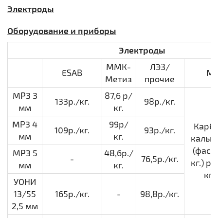
Электроды
Оборудование и приборы
Электроды
ММК-
ЛЭЗ/
ESAB
Ма
Метиз
прочие
МР3 3
87,6 р/
133р./кг.
98р./кг.
мм
кг.
МР3 4
99р/
Карб
109р./кг.
93р./кг.
мм
кг.
кальц
(фас.1
МР3 5
48,6р./
-
76,5р./кг.
кг.) ру
мм
кг.
кг.
УОНИ
13/55
165р./кг.
-
98,8р./кг.
2,5 мм