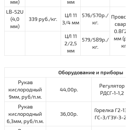
мм)
мм
LB-52U
ЦЛ 11
576/570р./
Провол
(4,0
339 руб./кг.
3/4 мм
кг.
свар. 
мм)
0.8Г2С
ЦЛ 11
мм (р
579/589р./
2/2,5
кг)
кг.
мм
Оборудование и приборы
Рукав
Регулятор
кислородный
44,00р.
РДСГ-1-1,2
9мм, руб/п.м.
Рукав
Горелка Г2-13/
кислородный
36,00р.
ГС-3/Г3У-3-23
6,3мм, руб/п.м.