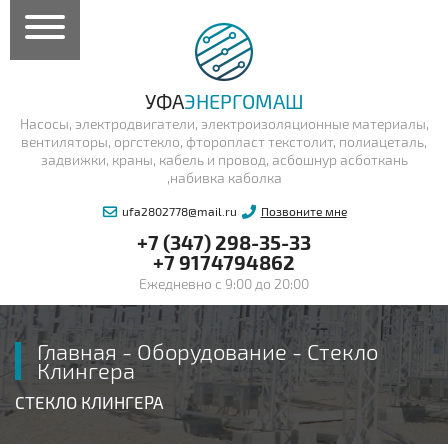
УФА
ЭНЕРГОМАШ
Насосы, электродвигатели, электроизоляционные материалы,
вентиляторы, оргстекло, фторопласт текстолит, полиацеталь,
задвижки, краны, кабель и провод, асбошнур асботкань
,набивка каболка
ufa2802778@mail.ru
Позвоните мне
+7 (347) 298-35-33
+7 9174794862
Ежедневно с 9:00 до 20:00
Главная
-
Оборудование
-
Стекло
Клингера
СТЕКЛО КЛИНГЕРА