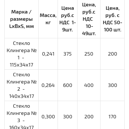
Цена,
Цена
Цена,
Марка /
руб.с
Масса,
руб.с
руб. с
размеры
НДС
кг
НДС 1-
НДС 50-
LхBхS, мм
10-
9шт.
100 шт.
49шт.
Стекло
Клингера №
0,241
375
250
200
1 -
115х34х17
Стекло
Клингера №
0,264
600
400
300
2 -
140х34х17
Стекло
Клингера №
0,300
300
200
170
3 -
160х34х17