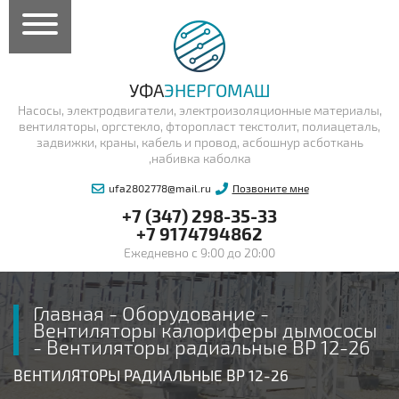
УФА
ЭНЕРГОМАШ
Насосы, электродвигатели, электроизоляционные материалы,
вентиляторы, оргстекло, фторопласт текстолит, полиацеталь,
задвижки, краны, кабель и провод, асбошнур асботкань
,набивка каболка
ufa2802778@mail.ru
Позвоните мне
+7 (347) 298-35-33
+7 9174794862
Ежедневно с 9:00 до 20:00
Главная
-
Оборудование
-
Вентиляторы калориферы дымососы
-
Вентиляторы радиальные ВР 12-26
ВЕНТИЛЯТОРЫ РАДИАЛЬНЫЕ ВР 12-26